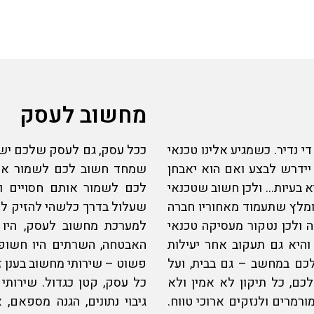
מחשוב לעסק
י נדיר. כשמגיע אלינו טכנאי
ככל עסק, גם לעסק שלכם ישנ
 יידרש לבצע ואם הוא יאבחן
שמחד חשוב לכם לשמור אותם
א בעיות… ולכן חשוב ש
טכנאי
לכם לשמור אותם חסויים ו
ומלץ שתעמוד מאחוריו חברה
שעלול בדרך כלשהי להזיק ל
 ולכן נטקור מעסיקה
טכנאי
למערכת מחשוב לעסק, היו 
והיא גם תעקוב אחר יעילות
האבטחה, השרתים היו חשופים
לכם במחשב – גם בבית, ועל
פשוט – שירותי מחשוב בענן ז
ם, כל תיקון לא אמין ולא
כל עסק, קטן כגדול.
שירותי
רמרים ולנזקים ארוכי טווח.
גיבוי נתונים, הגנה מספאם