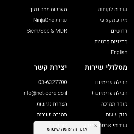
שירות לקוחות
מערכות מתח נמוך
מידע מקצועי
שרות NinjaOne
דרושים
Siem/Soc & MDR
מדיניות פרטיות
English
מסלולי שירות
יצירת קשר
חבילת פרימיום
03-6327700
חבילת פרימיום +
info@net-core.co.il
מוקד תמיכה
הצהרת נגישות
בנק שעות
תמיכה ושירות
שירותי אבטחת מידע
צור קשר
×
אתר זה עושה שימוש