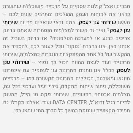
חברים ואצל קולגות עסקיים על מרכזיה משוכללת שתשרת
כראוי את לקוחות העסק ההולכים ומתרבים עונים לכם –
תעשו
שירותי ענן לעסק
. אתם ודאי שואלים מה זה
שירותי
ענן לעסק
? ואיך זה קשור למצלמות הנסתרות שאתם בדיוק
צריכים כרגע או למערכת הטלפוניה? אז בדיוק בשביל זה
אנחנו כאן. אנו בחברת 'נטקור' נוכל לעזור לכם, להסביר את
ההקשר של כל אחד מהפונקציות הנזכרות כמצלמות, שירותי
מרכזייה ועוד לעצם המונח הכול כך נפוץ –
שירותי ענן
לעסק
. ככלל אנו נותנים פתרונות ענן לעסקים עם אינטרנט
מונגש ומאובטח, הכוללים פתרונות תקשורת כמו – מרכזייה
משוכללת, ניתוב שיחות מתקדם, גיבוי יעיל ועדכני בכל עת,
מצלמות אבטחה חדשניים, שירותי פקס טו מייל, ממשק
לדיוור רגיל ודוא"ל, DATA CENTER ועוד. אצלנו תקבלו גם
תמיכה מקצועית שוטפת במשך כל הדרך מתי שתצטרכו.