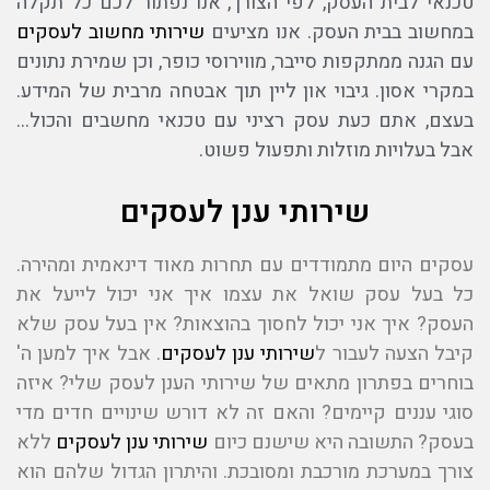
טכנאי לבית העסק, לפי הצורך, אנו נפתור לכם כל תקלה
במחשוב בבית העסק. אנו מציעים
שירותי מחשוב לעסקים
עם הגנה ממתקפות סייבר, מווירוסי כופר, וכן שמירת נתונים
במקרי אסון. גיבוי און ליין תוך אבטחה מרבית של המידע.
בעצם, אתם כעת עסק רציני עם טכנאי מחשבים והכול…
אבל בעלויות מוזלות ותפעול פשוט.
שירותי ענן לעסקים
עסקים היום מתמודדים עם תחרות מאוד דינאמית ומהירה.
כל בעל עסק שואל את עצמו איך אני יכול לייעל את
העסק? איך אני יכול לחסוך בהוצאות? אין בעל עסק שלא
קיבל הצעה לעבור ל
שירותי ענן לעסקים
. אבל איך למען ה'
בוחרים בפתרון מתאים של שירותי הענן לעסק שלי? איזה
סוגי עננים קיימים? והאם זה לא דורש שינויים חדים מדי
בעסק? התשובה היא שישנם כיום
שירותי ענן לעסקים
ללא
צורך במערכת מורכבת ומסובכת. והיתרון הגדול שלהם הוא