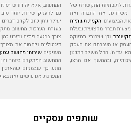
ברות לתשתיות התקשורת של
המחשוב, אלא זה דורש תחזוק
 משדרגת את החברה ואת
גם להעניק שירות יותר טוב
ת הביצועים.
הקמת תשתיות
יעילה ניתן כיום לקדם דברים ו
מצעות חברה מקצועית ובעלת
בעזרת מערכות מחשוב מתק
תקשורת
וכן שירותי תחזוקה
צורך בהגעה פיזית ובזבוז זמן
העסק או העברתם את העסק
דיגיטליות ולחסוך את הצורך
' עד ת', החל משלב התכנון
מעניקים
שירותי מחשוב עסקי
כותיות, ובהמשך אם תרצו,
המחשוב המתקדם ביותר והן 
מונע. כך שבמקום שהארגון 
המערכת, אנו עושים זאת באופ
שותפים עסקיים