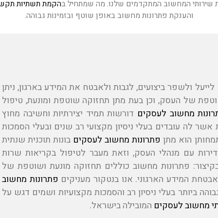
את שירותי המחשוב המתקדמים שלנו. מה שמתחיל ב
הקמת תשתיות תקשו
והענקת פתרונות מחשוב באופן שוטף ובזמינות גבוהה.
לייעל ולשפר ביצועים, לגבות ולאבטח את המידע בארגון, ניתן
וטפת של העסק, וכן בעת מתן תחזוקה שוטפת ומונעת, טיפול
רונות מחשוב לעסקים
דורשות תמיד יצירתיות וחשיבה מחוץ
שר לה עובדים בעלי ניסיון מקצועי רב שנים ובעלי הסמכות
תמחותן הוא מתן
פתרונות מחשוב לעסקים
בונות תוכנית שנתית
רות עם מנהלי העסק, וזאת מעבר לטיפול בקריאות שרות
יצור: פתרונות מחשוב כוללים תחזוקה מונעת ושוטפת של
אבטחת המידע הארגוני. אנו בנטקור מעניקים
פתרונות מחשוב
והה ביותר בעלי ניסיון רב והסמכות מקצועיות ושמים דגש על
י מחשוב לעסקים
המובילה בישראל.