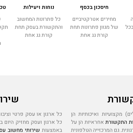
חיסכון בכסף
נוחות ויעילות
טכנ
ה
מחירים אטרקטיביים
כל פתרונות המחשוב
פ
בכל
של מגוון פתרונות תחת
והתקשורת בעסק תחת
תקש
קורת גג אחת
קורת גג אחת
ה
שורת
שירו
) מקצועיות ואיכותיות הן
כל ארגון או עסק פרטי וציבו
ת התקשורת
אחראיות הן על
כל ארגון ועסק מחזיק היום ב
נית. גם המרכזייה הטלפונית
באמצעות
שירותי מחשוב עס