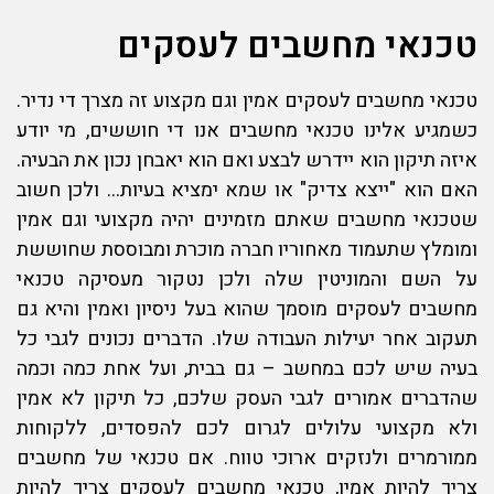
טכנאי מחשבים לעסקים
טכנאי מחשבים לעסקים
אמין וגם מקצוע זה מצרך די נדיר.
כשמגיע אלינו טכנאי מחשבים אנו די חוששים, מי יודע
איזה תיקון הוא יידרש לבצע ואם הוא יאבחן נכון את הבעיה.
האם הוא "ייצא צדיק" או שמא ימציא בעיות… ולכן חשוב
ש
טכנאי מחשבים
שאתם מזמינים יהיה מקצועי וגם אמין
ומומלץ שתעמוד מאחוריו חברה מוכרת ומבוססת שחוששת
על השם והמוניטין שלה ולכן נטקור מעסיקה
טכנאי
מחשבים לעסקים
מוסמך שהוא בעל ניסיון ואמין והיא גם
תעקוב אחר יעילות העבודה שלו. הדברים נכונים לגבי כל
בעיה שיש לכם במחשב – גם בבית, ועל אחת כמה וכמה
שהדברים אמורים לגבי העסק שלכם, כל תיקון לא אמין
ולא מקצועי עלולים לגרום לכם להפסדים, ללקוחות
ממורמרים ולנזקים ארוכי טווח. אם טכנאי של מחשבים
צריך להיות אמין,
טכנאי מחשבים לעסקים
צריך להיות