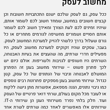
מחשוב לעסק
ככל עסק, גם לעסק שלכם ישנם התכתבויות חשובות וכן
קבצים חשובים במחשב, שמחד חשוב לכם לשמור אותם,
שיהיו זמינים לכם לעת הצורך ומאידך חשוב לכם לשמור
אותם חסויים ושמורים מחשיפה לגורמים מתחרים או כל
גורם שעלול בדרך כלשהי להזיק למערכת ה
מחשוב לעסק
.
בעבר, עסקים שהיו זקוקים למערכת מחשוב לעסק, היו
מפעילים חדרי שרתים, מה שהעצים את בעיות האבטחה,
השרתים היו חשופים לגניבות ולשריפות. אולם כיום יש
לכך פתרון פשוט – שירותי מחשוב בענן זה הפתרון
המושלם לאבטחה וגיבוי של הנתונים של כל עסק, קטן
כגדול.
שירותי מחשוב
בענן מספקים פתרונות רבים נוספים
כמו גיבוי נתונים, הגנה מספאם, אפשרות מתן גישה ללקוח
או לעובד מכל מקום בעולם, שרתי דואר פרטיים של העסק
ועוד. חלק בלתי נפרד משירותי הענן הן שירותי ה-IT.
שירותים אלו מאפשרים לאחד כמה שרתים לשרת אחד