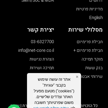
דרושים
Siem/Soc & MDR
מדיניות פרטיות
English
מסלולי שירות
יצירת קשר
חבילת פרימיום
03-6327700
חבילת פרימיום +
info@net-core.co.il
מוקד תמיכה
הצהרת נגישות
בנק שעות
תמיכה ושירות
שירותי אבטחת מידע
צור קשר
×
אתר זה עושה שימוש
דרושים
בקבצי "עוגיות"
("cookies") מטעם מפעיל
פייסבוק
האתר וצדדים שלישיים.
משום שפרטיותך חשובה
כל הזכויות שמורות לנטקור פתרונות תקשורת | עיצוב