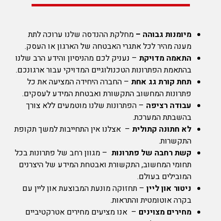
מיומנות גבוהה –
מחלקת ההנדסה שלנו ערוכה לתת
מענה מהיר לכל אתגרי האבטחה של הארגון או העסק.
התאמה מדויקת
– נעניק לכם מהניסיון והידע הרב שלנו
בהתאמת הפתרונות הטכנולוגיים המדויקי עבור ארגונכם.
תחת קורת גג אחת
– החברה היחידה המציעה את כל
פתרונות המחשוב התקשורת ואבטחת המידע לעסקים.
עבודה רציפה
– הפתרונות שלנו מוטמעים ללא צורך
בהשבתת המערכת.
לא חתונה קתולית
– אצלנו אין התחייבות למשך תקופת
התקשרות.
קשת רחבה של פתרונות
– מגוון רחב של פתרונות בכל
תחומי המחשוב, התקשורת ואבטחת המידע של היצרנים
המובילים בעולם.
ניטור און ליין
– תחזוקה מונעת המבוצעת און ליין עם
בקרה אוטומטית והתראות.
מחירים מצוינים
– אנו מציעים מחירים אטרקטיביים