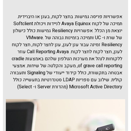
אפשרויות פריסה גמישות: בחצר לקוח, בענן או היברידית.
תמיכה של לקוח Avaya Equinox לניידות ויכולת Softclient
יוצאת מן הכלל. אפשרויות Resiliency גמישות כולל כישלון
של שרת ו- UC ותמיכה בזמינות גבוהה של VMware.
Resiliency זמינה עבור ענן לענן, ענן לחצר לקוח, חצר לקוח
לענן, חצר לקוח לחצר לקוח. Call Reporting Avaya עוזר
ללקוחות לנהל את מערכות הטלפון שלהם באמצעות cradle
of grave call reporting, מעקב והקלטה של שיחות. אמצעי
אבטחה בתקשורת, כולל קידוד ייעודי של Signaling ותעבורה
קולית. שילוב עם ספריות LDAP סטנדרטיות בתעשייה כולל
Microsoft Active Directory (מהדורת Server ו- Select)