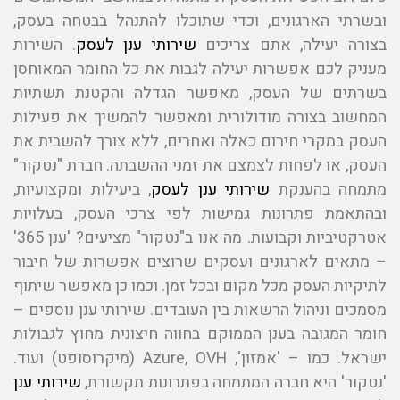
ובשרתי הארגונים, וכדי שתוכלו להתנהל בבטחה בעסק,
בצורה יעילה, אתם צריכים
שירותי ענן לעסק
. השירות
מעניק לכם אפשרות יעילה לגבות את כל החומר המאוחסן
בשרתים של העסק, מאפשר הגדלה והקטנת תשתיות
המחשוב בצורה מודולורית ומאפשר להמשיך את פעילות
העסק במקרי חירום כאלה ואחרים, ללא צורך להשבית את
העסק, או לפחות לצמצם את זמני ההשבתה. חברת "נטקור"
מתמחה בהענקת
שירותי ענן לעסק
, ביעילות ומקצועיות,
ובהתאמת פתרונות גמישות לפי צרכי העסק, בעלויות
אטרקטיביות וקבועות. מה אנו ב"נטקור" מציעים? 'ענן 365'
– מתאים לארגונים ועסקים שרוצים אפשרות של חיבור
לתיקיות העסק מכל מקום ובכל זמן. וכמו כן מאפשר שיתוף
מסמכים וניהול הרשאות בין העובדים. שירותי ענן נוספים –
חומר המגובה בענן הממוקם בחווה חיצונית מחוץ לגבולות
ישראל. כמו – 'אמזון', Azure, OVH (מיקרוסופט) ועוד.
'נטקור' היא חברה המתמחה בפתרונות תקשורת,
שירותי ענן