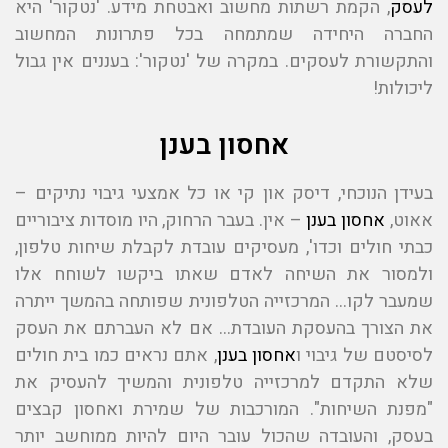
לעסק
, הקמת רשתות מחשוב ואבטחת מידע. 'נטקור' היא
החברה היחידה שמתמחה בכל פתרונות המחשוב
והתקשורת לעסקים. במקרה של 'נטקור': בעננים אין גבול
ליכולות!
אחסון בענן
בעידן הנוכחי, דיסק און קי או כל אמצעי גיבוי נתיקים –
אאוט,
אחסון בענן
– אין. בעבר הרחוק, היו מוסדות ציבוריים
כבתי חולים וכדו', מעסיקים עובדת לקבלת שיחות טלפון,
ולמסור את השיחה לאדם שאתו ביקשו לשוחח אלו
שמעבר לקו… המרכזייה הטלפונית שפותחה בהמשך ייתרה
את הצורך בהעסקת העובדת… אם לא העברתם את העסק
לסיסטם של גיבוי ו
אחסון בענן
, אתם נראים כמו בית חולים
שלא התקדם למרכזייה טלפונית והמשיך להעסיק את
"מפנת השיחות". המורכבות של שמירת ואחסון קבצים
בעסק, והעובדה שהכול עובר היום להיות ממוחשב יותר