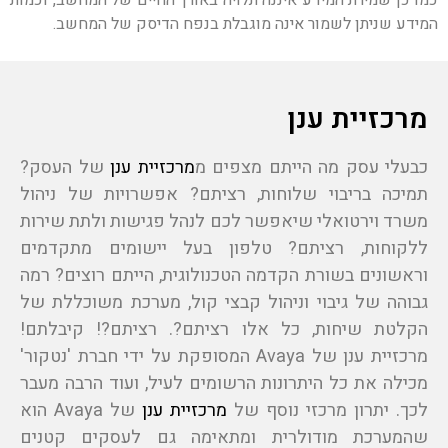
כמו כן שמירת המידע איננה תלויה באורך החיים של המחשב, וכמות
המידע שניתן לשמור אינה מוגבלת בנפח הדיסק של המחשב.
מרכזיית ענן
כבעלי עסק מה הייתם מצפים מ
מרכזיית ענן
של העסק?
תמיכה בריבוי שלוחות, רציתם? אפשרויות של ניהול
משרד וירטואלי שיאפשר לכם לנהל פגישות ולתת שירות
ללקוחות, רציתם? טלפון בעל יישומים מתקדמים
וראשונים בשורת הקדמה הטכנולוגית, הייתם רוצים? רמה
גבוהה של גיבוי וניהול קבצי קול, מערכת משוכללת של
הקלטת שיחות, כל אלו רציתם?. רציתם?! קיבלתם!
מרכזיית ענן של Avaya המסופקת על ידי חברת 'נטקור'
מכילה את כל היתרונות הרשומים לעיל, ועוד הרבה מעבר
לכך. יתרון מרכזי נוסף של
מרכזיית ענן
של Avaya הוא
שהמערכת מודולרית ומתאימה גם לעסקים קטנים