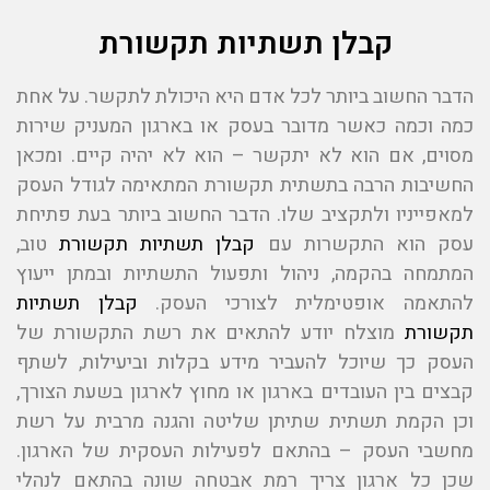
קבלן תשתיות תקשורת
הדבר החשוב ביותר לכל אדם היא היכולת לתקשר. על אחת
כמה וכמה כאשר מדובר בעסק או בארגון המעניק שירות
מסוים, אם הוא לא יתקשר – הוא לא יהיה קיים. ומכאן
החשיבות הרבה בתשתית תקשורת המתאימה לגודל העסק
למאפייניו ולתקציב שלו. הדבר החשוב ביותר בעת פתיחת
עסק הוא התקשרות עם
קבלן תשתיות תקשורת
טוב,
המתמחה בהקמה, ניהול ותפעול התשתיות ובמתן ייעוץ
להתאמה אופטימלית לצורכי העסק.
קבלן תשתיות
תקשורת
מוצלח יודע להתאים את רשת התקשורת של
העסק כך שיוכל להעביר מידע בקלות וביעילות, לשתף
קבצים בין העובדים בארגון או מחוץ לארגון בשעת הצורך,
וכן הקמת תשתית שתיתן שליטה והגנה מרבית על רשת
מחשבי העסק – בהתאם לפעילות העסקית של הארגון.
שכן כל ארגון צריך רמת אבטחה שונה בהתאם לנהלי