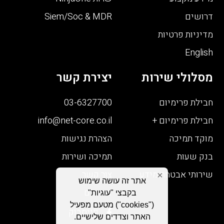
דרושים
Siem/Soc & MDR
מדיניות פרטיות
English
מסלולי שירות
יצירת קשר
חבילת פרימיום
03-6327700
חבילת פרימיום +
info@net-core.co.il
מוקד תמיכה
הצהרת נגישות
בנק שעות
תמיכה ושירות
שירותי אבטחת מידע
צור קשר
×
אתר זה עושה שימוש
דרושים
בקבצי "עוגיות"
("cookies") מטעם מפעיל
פייסבוק
האתר וצדדים שלישיים.