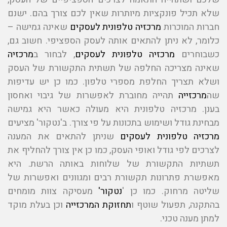
שלא תכיל פונקציות מיותרות שאין לכם צורך בהם. ישנם
חברות המוכרות
מרכזיה טלפונית לעסקים
שאינה גמישה –
כלומר, לא ניתן להתאים אותה לעסק הספציפי. חשוב גם,
כשבוחרים
מרכזיה טלפונית לעסקים
, לבחור ב
מרכזיה
שאינה מצריכה החלפה של תשתית התקשורת של העסק
ושלא תצריך החלפת מספרי טלפון. כמו כן יש עדיפות
שה
מרכזייה
תהייה מחוברת לאפשרות של גיבוי ואחסון
בענן. מרכזיה טלפונית היא מעולה כאשר היא גמישה
מבחינת גודל ושימוש בתכונות על פי צורך. ב'נטקור' מציעים
מרכזיה טלפונית לעסקים
שניתן להתאים את המענה
לצרכים לפי גודל ואופי העסק, כמו כן אין צורך להחליף את
תשתיות התקשורת של שלוחות באותה הרשת. היא
מאפשרת פתרונות תקשורת רבים ומגוונים ואפשרות של
שליטה מרחוק. כמו כן '
נטקור'
מעסיקה צוות מומחים
בהתקנה, תפעול שוטף ו
תחזוקת המרכזייה
וכן בעלת מוקד
למתן מענה טכני.