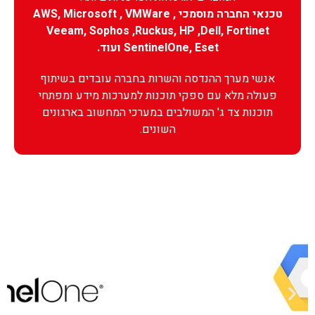
טכנאי החברה מוסמכי AWS, Microsoft , VMWare ,
Veeam, Sophos ,Ruckus, HP ,Dell, Fortinet
SentinelOne, Eset ועוד.
אנשי מערך ההנדסה והשרות בחברה עובדים בשיתוף
פעולה מלא עם ספקי תוכנות למערכות מידע ומפתחי
תוכנות צד ג' המשולבים במערכי המחשוב בארגונים
השונים.