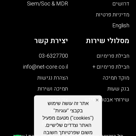
דרושים
Siem/Soc & MDR
מדיניות פרטיות
English
מסלולי שירות
יצירת קשר
חבילת פרימיום
03-6327700
חבילת פרימיום +
info@net-core.co.il
מוקד תמיכה
הצהרת נגישות
בנק שעות
תמיכה ושירות
שירותי אבטחת מידע
צור קשר
×
אתר זה עושה שימוש
דרושים
בקבצי "עוגיות"
("cookies") מטעם מפעיל
פייסבוק
האתר וצדדים שלישיים.
משום שפרטיותך חשובה